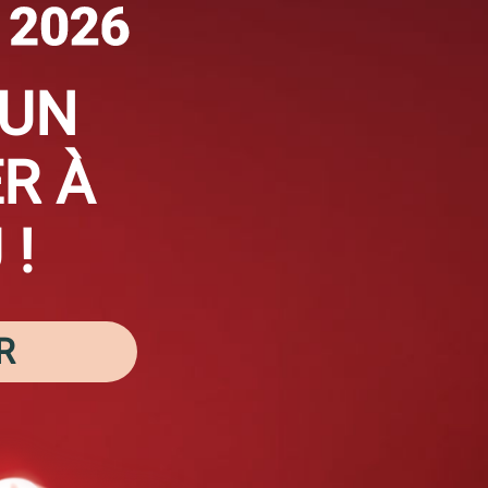
 UN
R À
 !
R