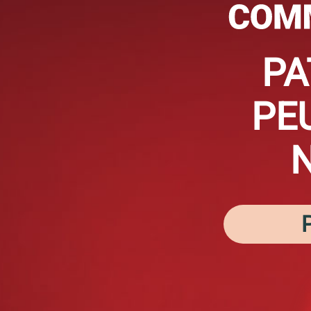
PA
PE
N